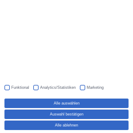
Blasenkrebs
Prostatakrebs
Andrologie
Kinderwunsch
Erektionsstörungen
Vasektomie
Testosteronmangel
Qualifikation
Funktional
Analytics/Statistiken
Marketing
Praxis
Kontakt
Alle auswählen
Anfahrt
Auswahl bestätigen
Impressum
Alle ablehnen
Datenschutz