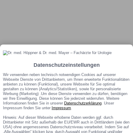
Datenschutzeinstellungen
Wir verwenden neben technisch notwendigen Cookies auf unserer
Webseite Dienste von Drittanbietern, um Ihnen erweiterte Funktionalitäten
anbieten zu können (Funktional), unsere Webseite für Sie optimal
gestalten zu können (Analytics/Statistiken), sowie für personalisierte
Werbung (Marketing) .Um diese Dienste verwenden zu dürfen, benötigen
wir Ihre Einwilligung. Diese können Sie jederzeit widerrufen. Weitere
Informationen finden Sie in unserer
Datenschutzerklärung
. Unser
Impressum finden Sie unter
Impressum
.
A
kt
u
ell
e
J
o
b
Hinweis: Auf dieser Webseite erhobene Daten werden ggf. durch
s
Drittanbieter mit Sitz außerhalb der EU/EWR auch in Drittländern (wie den
USA) ohne angemessenes Datenschutzniveau verarbeitet. Indem Sie auf
„Alle Auswählen“ klicken bzw. durch Auswahl von Funktional und/oder