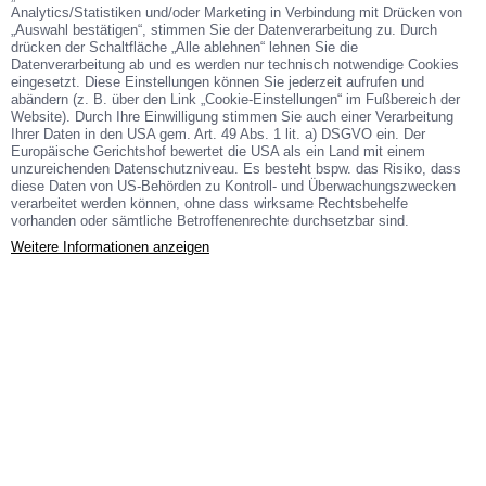
Analytics/Statistiken und/oder Marketing in Verbindung mit Drücken von
„Auswahl bestätigen“, stimmen Sie der Datenverarbeitung zu. Durch
drücken der Schaltfläche „Alle ablehnen“ lehnen Sie die
Datenverarbeitung ab und es werden nur technisch notwendige Cookies
Dr. med. Höppner & Dr. med. Mayer – Fachärzte für
eingesetzt. Diese Einstellungen können Sie jederzeit aufrufen und
Urologie
abändern (z. B. über den Link „Cookie-Einstellungen“ im Fußbereich der
Website). Durch Ihre Einwilligung stimmen Sie auch einer Verarbeitung
Vereinbaren Sie jetzt einen Termin ▶︎
Ihrer Daten in den USA gem. Art. 49 Abs. 1 lit. a) DSGVO ein. Der
Europäische Gerichtshof bewertet die USA als ein Land mit einem
unzureichenden Datenschutzniveau. Es besteht bspw. das Risiko, dass
diese Daten von US-Behörden zu Kontroll- und Überwachungszwecken
ONLINE TERMIN VEREINBAREN
verarbeitet werden können, ohne dass wirksame Rechtsbehelfe
vorhanden oder sämtliche Betroffenenrechte durchsetzbar sind.
Weitere Informationen anzeigen
Andrologie (Männerheilkunde)
Das medizinische Fachgebiet der Andrologie bietet Einblicke in
die typischen Erkrankungen der männlichen Geschlechtsorgane
und beleuchtet auch das weite Spektrum an geburtsbedingten