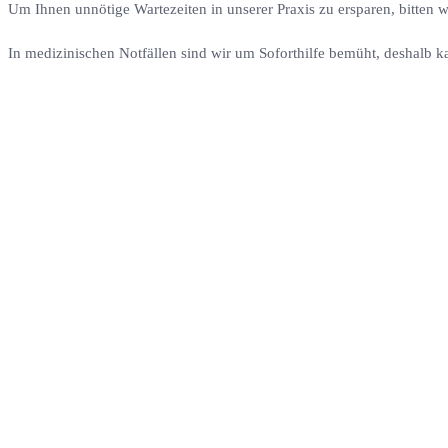
Um Ihnen unnötige Wartezeiten in unserer Praxis zu ersparen, bitten 
In medizinischen Notfällen sind wir um Soforthilfe bemüht, deshalb k
Anfahrt
Dr. med. Höppner & Dr. med. Mayer – Fachärzte für Urol